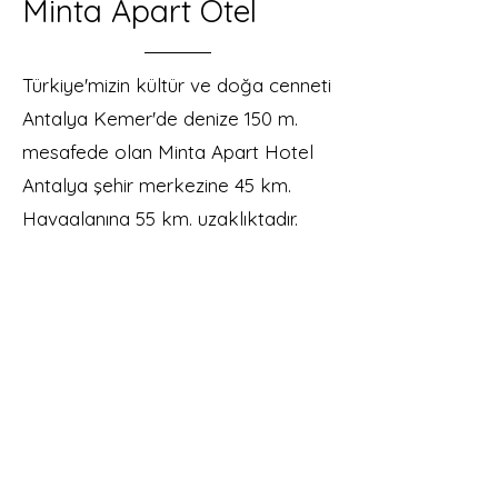
Minta Apart Otel
Türkiye'mizin kültür ve doğa cenneti
Antalya Kemer'de denize 150 m.
mesafede olan Minta Apart Hotel
Antalya şehir merkezine 45 km.
Havaalanına 55 km. uzaklıktadır.
Ucuz ve Kaliteli Tatil
www.ucuztatil.com
Akın Pansiyon
Yenilenmiş klimalı odaları ile denize ve
plaja sıfır, aile işletmesi